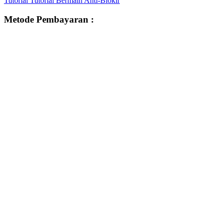
Tutorial
Tutorial Bermain
Anti-Blokir
Metode Pembayaran :