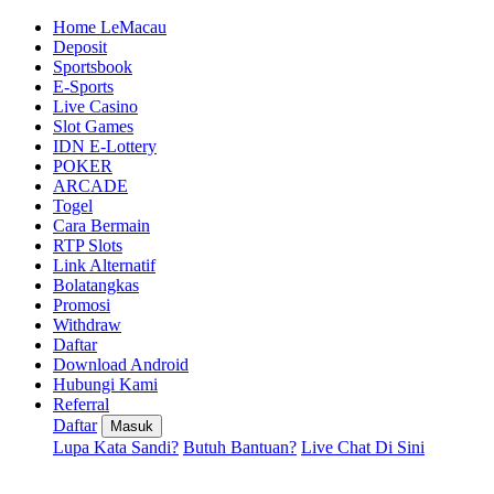
Home LeMacau
Deposit
Sportsbook
E-Sports
Live Casino
Slot Games
IDN E-Lottery
POKER
ARCADE
Togel
Cara Bermain
RTP Slots
Link Alternatif
Bolatangkas
Promosi
Withdraw
Daftar
Download Android
Hubungi Kami
Referral
Daftar
Masuk
Lupa Kata Sandi?
Butuh Bantuan?
Live Chat Di Sini