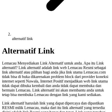
alternatif link
Alternatif Link
Lemacau Menyediakan Link Alternatif untuk anda. Apa itu Link
alternatif? Link alternatif adalah link web Lemacau Resmi sebagai
link alternatif atau pilihan bagi anda jika link utama Lemacau.com
tidak bisa di buka dikarenakan problem block dari provider koneksi
internet seperti Nawala, Internet Positif menjadikan web link utama
tidak dapat dibuka kembali dan anda tidak dapat membuka dan
bermain Lemacau. Link alternatif ini akan membantu anda untuk
tetap bisa membuka Lemacau dengan link yang kami sediakan.
Link alternatif haruslah link yang dapat dipercaya dan dipastikan
RESMI milik Lemacau, maka dari itu link alternatif yang tersedia